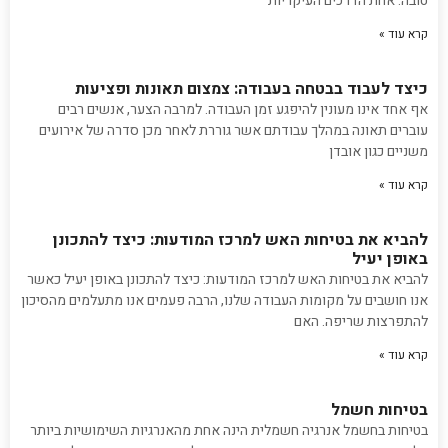
טובה. אחת הדרכים העיקריות
קרא עוד »
כיצד לעבוד בבטחה בעבודה: צמצום תאונות ופציעות
אף אחד אינו מעונין להיפגע זמן העבודה. למרבה הצער, אנשים רבים
עוברים תאונה במהלך עבודתם אשר גוררת לאחר מכן סדרה של אירועים
משניים כגון אובדן
קרא עוד »
להביא את בטיחות האש למרכז המודעות: כיצד להתכונן
באופן יעיל
להביא את בטיחות האש למרכז המודעות: כיצד להתכונן באופן יעיל כאשר
אנו חושבים על מקומות העבודה שלנו, הרבה פעמים אנו מתעלמים מהסיכון
להתפרצות שריפה. האם
קרא עוד »
בטיחות חשמל
בטיחות בחשמל אנרגיה חשמלית הינה אחת מהאנרגיות השימושיות ביותר