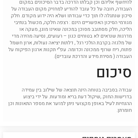
להיחשף אליהם וכן קבלתו הדרכה בדבר הסיכונים במקום
העבודה, חובה על כל עובד להודיע למחזיק מקום העבודה על
סיכון שנתגלה לו תוך כדי עבודתו ושלא היה ידוע מקודם. חלק
מגורמי הסיכון האפשריים הינם : רצפה חלקה, מכשול בנתיבי
הליכה, חלק מסתובב מסוכן במכונה שאינו מוגן, מעקה או
מדרגות שנראים לא בטוחים כגון – רעועים, נסיעה מהירה מדי
של מלגזה בקרבת הולכי רגל , דלתות יציאה נעולות, ארון חשמל
פתוח, ריח שרוף ממכונה וכדומה. עפ"י תקנות ארגון הפיקוח על
העבודה ( מסירת מידע והדרכת עובדים).
סיכום
עבודה בסביבה בטוחה הינה תוצאה של שילוב בין עמידה
בדרישות החוק ,שיקול דעת בריא ומודעות. על ידי ביצוע
ההנחיות לעיל באופן מקצועי ניתן למזער את מספר התאונות וכן
חומרתן.