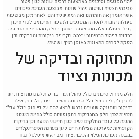
זיהוי מפגעים וסיכונים באמצעות דרכים שונות כגון ניטור
סביבתי תצפית ושיטות ניהול שונות מבוצעת הערכת סיכונים
אשר אומדן את חומרתם ואת רמת שכיחותם. לאחר מכן מבוצעות
פעולות יזומות להסרת המפגעים ולמזעור הסיכונים לכדי סיכון
קביל. פעולות אלה מתבצעות בשוטף כחלק מהמדיניות הרשומה
בתכנית לניהול הבטיחות עצמה. נקבעים ביקורות ומבדקים וכן
הפקת לקחים מתאונות באופן רציף ושיטתי.
תחזוקה ובדיקה של
מכונות וציוד
חלק מניהול סיכונים כולל ניהול מערך בדיקות למכונות וציוד. יש
להכין צ'ק ליסט של כלל המכונות והציוד בעסק ולבדוק אילו
בדיקות ותחזוקה שוטפת נדרש לבצע להם על פי חוק כולל עפ"י
הנחיות יצרן. חלק מהבדיקות התקופתיות כולל בחינת מנגנוני
ההגנה על עובד מחלקים נעים כגון חיישני תנועה וכן בדיקות
תקופתיות למערכות מצילות חיים כגון מערכת הספרינקלרים
במבנה, מערכת הגילוי והכיבוי, ציוד כיבוי אש מיטלטל כגון