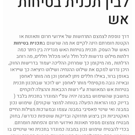
לבין תכנית בטיחות
אש
דרך נוספת לצמצם התרחשות של אירועי חרום ותאונות או
הקטנת חומרתם הינה לקיים את מה שרשום ב
תכנית בטיחות
האש של העסק. תכנית בטיחות האש מגדירה בין היתר כמה
דלתות מילוט נדרשות לכל חלל ו\או מכלול חללים, מה רוחב
הדלתות , מה מיקומן כך שמרחק ההליכה יעמוד בדרישות החוק,
היכן נדרש למקם את שילוט ההנחיה ושילוט היציאה כך שייראו
באופן ברור, באילו חללים ניתן לאחסן וכן מה מותר לאחסן
ובאיזה גובה מקסימלי מותר לאחסן. יש לזכור שבתכנון תכנית
בטיחות אש המאושרת ע"י רשות הכבאות וההצלה לוקחים
בחשבון שהשימוש במבנה יהיה עפ"י המוגדר בתכנית בלבד (
בדיוק כמו הוראות הפעלה בטוחה למוצר שקונים). שימוש נכון
במבנה ואי שינוי פאסיבי במבנה עצמו ובמערכות מצילות החיים
האקטיביות וכן ביצוע תחזוקה ובדיקות שוטפות כנדרש/ בחוק
מבטיח צמצום מספר תאונות ואירועי חרום והפחתת חומרתם.
בכדי להבטיח שימוש נכון במבנה כמוגדר בתכנית ואי שינויים בו