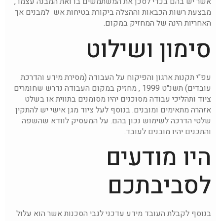
אשר יש בהם בכדי לסכן את המשתמשים בו ואת המבנה עצמו ,
מבצעת רשות הכבאות וההצלה ביקורת בטיחות אש למבנים אך
האחריות הינה של המחזיק במקום.
סימון ושילוט
עפ"י תקנות ארגון והפיקוח על העבודה (מסירת מידע והדרכת
עובדים) תשנ"ט 1999 , מחזיק במקום העבודה נדרש שחומרים
ציוד ותהליכי עבודה מסוכנים יהיו מסומנים בתווית או בשלט
אזהרה מתאימים ומובנים. בנוסף לעל ציוד מגן אישי יש להתקין
שלטי הדרכה לשימוש נכון בהם. על המעסיק לוודא שהשפה
והתכנים יהיו מובנים לעובד.
היו מודעים
לסביבתכם
בנוסף לקבלת העובד מידע עדכני לגבי הסכנות אשר הוא עלול