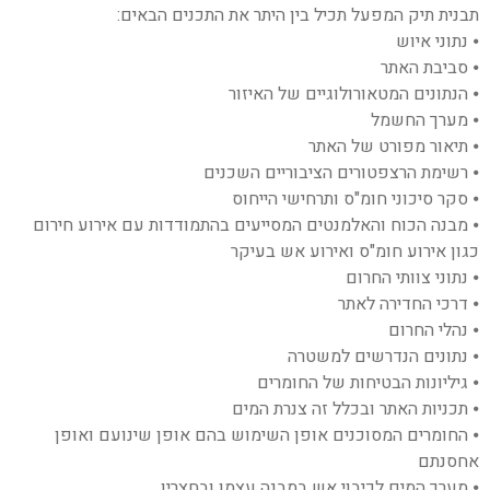
תבנית תיק המפעל תכיל בין היתר את התכנים הבאים:
⦁ נתוני איוש
⦁ סביבת האתר
⦁ הנתונים המטאורולוגיים של האיזור
⦁ מערך החשמל
⦁ תיאור מפורט של האתר
⦁ רשימת הרצפטורים הציבוריים השכנים
⦁ סקר סיכוני חומ"ס ותרחישי הייחוס
⦁ מבנה הכוח והאלמנטים המסייעים בהתמודדות עם אירוע חירום
כגון אירוע חומ"ס ואירוע אש בעיקר
⦁ נתוני צוותי החרום
⦁ דרכי החדירה לאתר
⦁ נהלי החרום
⦁ נתונים הנדרשים למשטרה
⦁ גיליונות הבטיחות של החומרים
⦁ תכניות האתר ובכלל זה צנרת המים
⦁ החומרים המסוכנים אופן השימוש בהם אופן שינועם ואופן
אחסנתם
⦁ מערך המים לכיבוי אש במבנה עצמו ובחצריו