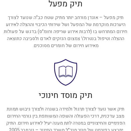
תיק מפעל
תיק מפעל – אוגדן מורחב יותר מתיק שטח כב"ה שנועד לצורך
היערכות מוקדמת של המפעל ושל שירותי הכיבוי וההצלה לאירוע
חירום המתרחש בו (לרבות אירוע שריפה וחומ"ס) בדגש על פעולות
ההצלה וטיפול בנטרול\ צמצום הנזקים לאדם ולסביבה כתוצאה
מאירוע חירום של חומרים מסוכנים.
תיק מוסד חינוכי
תיק אשר נועד לצורך תרגול ולמידה בשגרה ולצורך גיבוש תמונת
מצב עדכנית, דרכי הפעולה והשפה המשותפת בין גורמי החירום
הפנימיים והחיצוניים במטרה לתת מענה יעיל לאירוע חירום. התיק
יתבצע בפורמט של חוזר מנכ"ל משרד החינוך – נובמבר 2005.