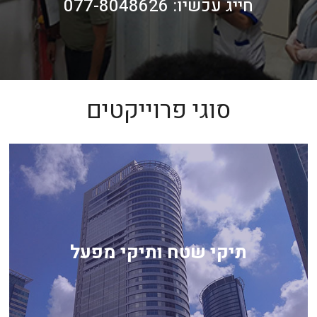
חייג עכשיו: 077-8048626
סוגי פרוייקטים
לכל תיקי השטח ותיקי המפעל
תיקי שטח ותיקי מפעל
לחץ כאן