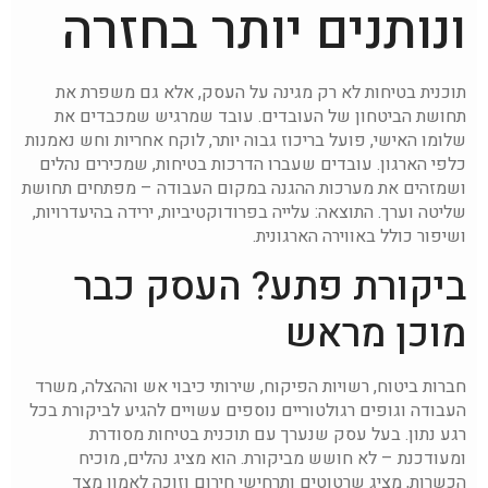
ונותנים יותר בחזרה
תוכנית בטיחות לא רק מגינה על העסק, אלא גם משפרת את
תחושת הביטחון של העובדים. עובד שמרגיש שמכבדים את
שלומו האישי, פועל בריכוז גבוה יותר, לוקח אחריות וחש נאמנות
כלפי הארגון. עובדים שעברו הדרכות בטיחות, שמכירים נהלים
ושמזהים את מערכות ההגנה במקום העבודה – מפתחים תחושת
שליטה וערך. התוצאה: עלייה בפרודוקטיביות, ירידה בהיעדרויות,
ושיפור כולל באווירה הארגונית.
ביקורת פתע? העסק כבר
מוכן מראש
חברות ביטוח, רשויות הפיקוח, שירותי כיבוי אש וההצלה, משרד
העבודה וגופים רגולטוריים נוספים עשויים להגיע לביקורת בכל
רגע נתון. בעל עסק שנערך עם תוכנית בטיחות מסודרת
ומעודכנת – לא חושש מביקורת. הוא מציג נהלים, מוכיח
הכשרות, מציג שרטוטים ותרחישי חירום וזוכה לאמון מצד