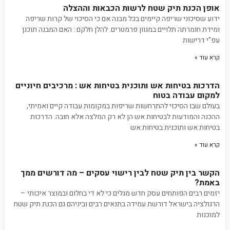
אופן הכנת תיק שטח לרשות הכבאות וההצלה
ידוע שסיכוני שריפה קיימים בכל מבנה אם כי הסיכוי של קרות שריפה
ומידת חומרתה תלויים במגוון פרמטרים. להלן חלקם : האם המבנה תוכנן
עפ"י דרישות
קרא עוד »
הדרכות בטיחות אש ותוכנית בטיחות אש : מרכיבים חיוניים
למקום עבודה בטוח
בעולם שבו הסיכוי להתרחשות שריפות במקומות עבודה קיים ואמיתי,
ההכנה והמודעות לבטיחות אש הן לא רק המלצה אלא חובה. הדרכות
בטיחות אש ותוכנית בטיחות אש
קרא עוד »
הקשר בין תיק שטח לבין רישוי עסקים – מה דורשים ממך
באמת?
יזמים רבים הפותחים עסק חדש מגלים כי לא די בחלום ובמוצר איכותי –
הרגולציה בישראל דורשת עמידה בתנאים רבים וביניהם גם הכנת תיק שטח
למוכנות