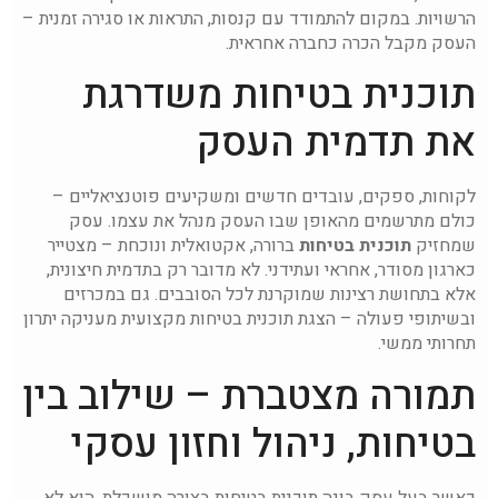
הרשויות. במקום להתמודד עם קנסות, התראות או סגירה זמנית –
העסק מקבל הכרה כחברה אחראית.
תוכנית בטיחות משדרגת
את תדמית העסק
לקוחות, ספקים, עובדים חדשים ומשקיעים פוטנציאליים –
כולם מתרשמים מהאופן שבו העסק מנהל את עצמו. עסק
שמחזיק
תוכנית בטיחות
ברורה, אקטואלית ונוכחת – מצטייר
כארגון מסודר, אחראי ועתידני. לא מדובר רק בתדמית חיצונית,
אלא בתחושת רצינות שמוקרנת לכל הסובבים. גם במכרזים
ובשיתופי פעולה – הצגת תוכנית בטיחות מקצועית מעניקה יתרון
תחרותי ממשי.
תמורה מצטברת – שילוב בין
בטיחות, ניהול וחזון עסקי
כאשר בעל עסק בונה תוכנית בטיחות בצורה מושכלת, הוא לא