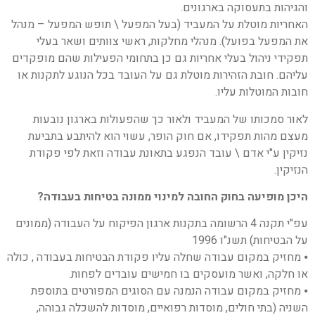
והגיהות בתעסוקה בארגונים.
האחריות מוטלת על המעביד (בעל המפעל \ תופש המפעל – מנהל
את המפעל בפועל). מנהלי מחלקות, ראשי צוותים ושאר בעלי
תפקידי ניהול בעלי אחריות גם כן בתחומי הפעילות שהם מופקדים
עליהם. חובת הזהירות מוטלת גם על העובד בכל הנוגע לתקנות או
חובות המוטלות עליו.
לאור סמכותו של המעביד ולאור כך שהפעולות בארגון נובעות
מעצם מהות תפקידו, אם חוק הופר, עשוי הוא להיתבע בתביעת
נזיקין ע"י אדם \ עובד הנפגע בתאונת עבודה וזאת לפי פקודת
הנזיקין.
היכן מופיעה בחוק החובה למינוי ממונה בטיחות בעבודה?
עפ"י תקנה 4 הרשומה בתקנות ארגון הפיקוח על העבודה (ממונים
על הבטיחות) תשנ"ו 1996
⦁ מחזיק במקום עבודה שחלה עליו פקודת הבטיחות בעבודה , כולה
או חלקה, ואשר מועסקים בו חמישים עובדים לפחות.
⦁ מחזיק במקום עבודה הנמנה עם הסוגים המפורטים בתוספת
השניה (בתי חולים, מוסדות רפואיים, מוסדות להשכלה גבוהה,