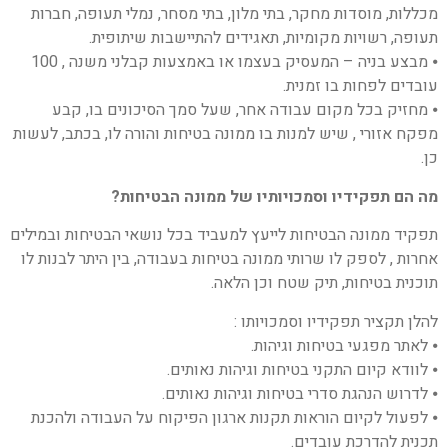
מכללות, מוסדות מחקר, בתי מלון, בתי מסחר, נמלי תעופה, חברות
תעופה, רשויות מקומיות, תאגידים להתיישבות שיתופית.
⦁ מבצע בניה – המעסיק בעצמו או באמצעות קבלני משנה , 100
עובדים לפחות בו זמנית.
⦁ מחזיק בכל מקום עבודה אחר, שעל סמך הסיכונים בו, קבע
מפקח אזורי , שיש למנות בו ממונה בטיחות והורה לו, בכתב, לעשות
כן.
מה הם תפקידיו וסמכויותיו של ממונה הבטיחות?
תפקיד ממונה הבטיחות לייעץ למעביד בכל נושאי הבטיחות ובמילים
אחרות , לספק לו שרותי ממונה בטיחות בעבודה, בין היתר לבנות לו
תוכנית בטיחות, תיק שטח וכן הלאה.
להלן תקציר תפקידיו וסמכויותו :
⦁ לאתר מפגעי בטיחות וגיהות.
⦁ לוודא קיום התקני בטיחות וגיהות נאותים.
⦁ לדרוש הנהגת סדרי בטיחות וגיהות נאותים.
⦁ לפעול לקיום הוראות תקנות ארגון הפיקוח על העבודה ולהכנת
תכנית להדרכת עובדים.